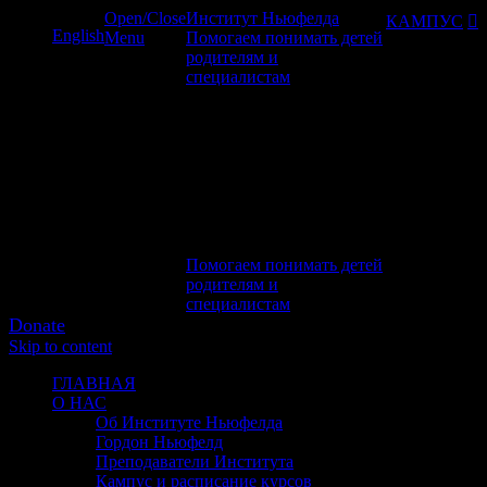
Open/Close
Институт Ньюфелда
КАМПУС

English
Menu
Помогаем понимать детей
родителям и
специалистам
Помогаем понимать детей
родителям и
специалистам
Donate
Skip to content
Menu
ГЛАВНАЯ
О НАС
Об Институте Ньюфелда
Гордон Ньюфелд
Преподаватели Института
Кампус и расписание курсов