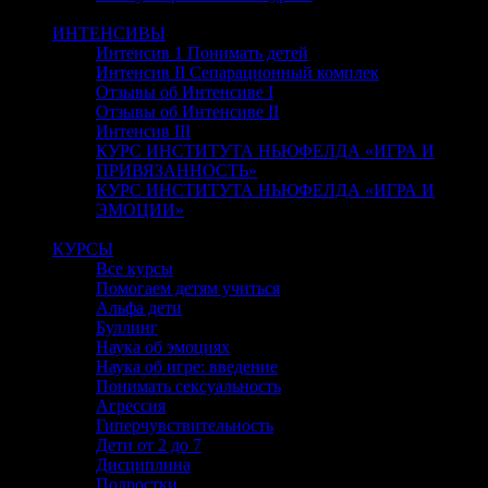
Close
ИНТЕНСИВЫ
Интенсив 1 Понимать детей
Интенсив II Сепарационный комплек
Отзывы об Интенсиве I
Отзывы об Интенсиве II
Интенсив III
КУРС ИНСТИТУТА НЬЮФЕЛДА «ИГРА И
ПРИВЯЗАННОСТЬ»
КУРС ИНСТИТУТА НЬЮФЕЛДА «ИГРА И
ЭМОЦИИ»
Close
КУРСЫ
Все курсы
Помогаем детям учиться
Альфа дети
Буллинг
Наука об эмоциях
Наука об игре: введение
Понимать сексуальность
Агрессия
Гиперчувствительность
Дети от 2 до 7
Дисциплина
Подростки