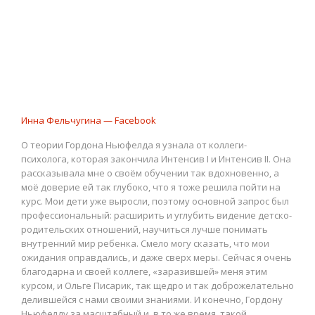
Инна Фельчугина — Facebook
О теории Гордона Ньюфелда я узнала от коллеги-
психолога, которая закончила Интенсив I и Интенсив II. Она
рассказывала мне о своём обучении так вдохновенно, а
моё доверие ей так глубоко, что я тоже решила пойти на
курс. Мои дети уже выросли, поэтому основной запрос был
профессиональный: расширить и углубить видение детско-
родительских отношений, научиться лучше понимать
внутренний мир ребенка. Смело могу сказать, что мои
ожидания оправдались, и даже сверх меры. Сейчас я очень
благодарна и своей коллеге, «заразившей» меня этим
курсом, и Ольге Писарик, так щедро и так доброжелательно
делившейся с нами своими знаниями. И конечно, Гордону
Ньюфелду за масштабный и, в то же время, такой