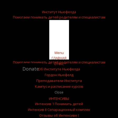
English
КАМПУС

Институт Ньюфелда
Помогаем понимать детей
родителям и специалистам
Skip
Menu
to
ГЛАВНАЯ
Помогаем понимать детей
родителям и специалистам
content
О НАС
Donate
Об Институте Ньюфелда
Гордон Ньюфелд
Преподаватели Института
Кампус и расписание курсов
Close
ИНТЕНСИВЫ
Интенсив 1 Понимать детей
Интенсив II Сепарационный комплек
Отзывы об Интенсиве I