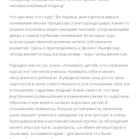
человеколюбивый подход!
Что дал мне этот курс? Во-первых, моя картина мира и
понимание многих процессов стали гораздо шире, какие-то
знания оказались недостающими пазлами, открывающими
дверь к новым глубинам понимания. Во-вторых, курс
оказал существенное влияние на моё собственное
развитие. Здесь я присоединяюсь к фразе Г.Ньюфелда:
«Когда меняется ваш взгляд на мир – ваш танец меняется».
Парадоксально, но, учась «понимать детей» (это название
курса), я в том числе училась понимать себя и своего
«внутреннего ребенка». Я увидела свою зону роста, свои
тщетности и свою ответственность и в отношении себя, и в
отношениях с другими людьми. И мне кажется, что мои
внутренние размышления и изменения каким-то чудесным
образом стали влиять на моих взрослых детей. В
отношениях появилось больше устойчивости, принятия,
ушли лишние тревоги и ожидания. Ну и в-третьих, я очень
благодарна всем участникам нашей группы за обсуждения
своего опыта в чате, за вопросы, за обмен литературой и
ссылками, за комментарии – для меня всё это было