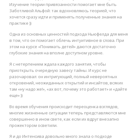
Изучение теории привязанности помогает мне быть
Заботливой Альфой: так вдохновляюсь теорией, что
хочется сразу идти и применять полученные знания на
практике ))
Одна из основных ценностей подхода Ньюфелда для меня
в том, что он помогает облечь интуитивное в слова. При
этом на курсе «Понимать детей» даются достаточно
глубокие знания на вполне доступном уровне.
Я с нетерпением ждала каждого занятия, чтобы
приоткрыть очередную завесу тайны. И курс не
разочаровал: он интригующий, полный невероятных
откровений, неожиданных открытий и инсайтов, всяких
там «ну надо же!», «ах вот, почему это работает» и «дайте
еще» ))
Во время обучения происходит переоценка взглядов,
многие жизненные ситуации теперь представляются мне
совершенно в ином свете, как если их вдруг внезапно
прожектором осветили.
Я и до Интенсива довольно много знала о подходе