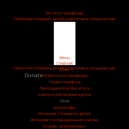
English
КАМПУС

Институт Ньюфелда
Помогаем понимать детей
родителям и специалистам
Skip
Menu
to
ГЛАВНАЯ
Помогаем понимать детей
родителям и специалистам
content
О НАС
Donate
Об Институте Ньюфелда
Гордон Ньюфелд
Преподаватели Института
Кампус и расписание курсов
Close
ИНТЕНСИВЫ
Интенсив 1 Понимать детей
Интенсив II Сепарационный комплек
Отзывы об Интенсиве I