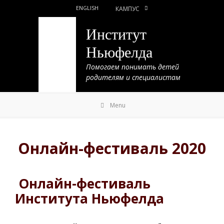
ENGLISH
КАМПУС

Институт
Ньюфелда
Помогаем понимать детей
родителям и специалистам
Skip
Menu
to
content
Онлайн-фестиваль 2020
Онлайн-фестиваль
Института Ньюфелда