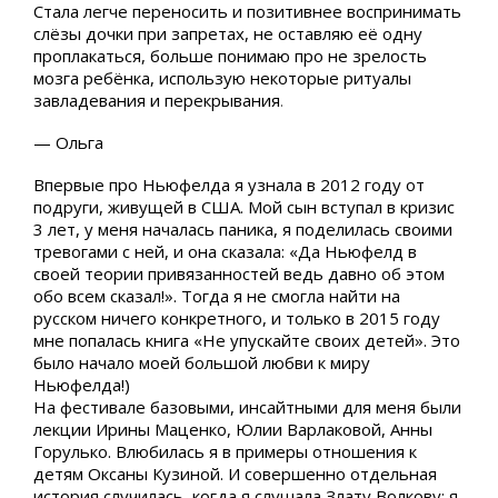
Стала легче переносить и позитивнее воспринимать
слёзы дочки при запретах, не оставляю её одну
проплакаться, больше понимаю про не зрелость
мозга ребёнка, использую некоторые ритуалы
завладевания и перекрывания
.
— Ольга
Впервые про Ньюфелда я узнала в 2012 году от
подруги, живущей в США. Мой сын вступал в кризис
3 лет, у меня началась паника, я поделилась своими
тревогами с ней, и она сказала: «Да Ньюфелд в
своей теории привязанностей ведь давно об этом
обо всем сказал!». Тогда я не смогла найти на
русском ничего конкретного, и только в 2015 году
мне попалась книга «Не упускайте своих детей». Это
было начало моей большой любви к миру
Ньюфелда!)
На фестивале базовыми, инсайтными для меня были
лекции Ирины Маценко, Юлии Варлаковой, Анны
Горулько. Влюбилась я в примеры отношения к
детям Оксаны Кузиной. И совершенно отдельная
история случилась, когда я слушала Злату Волкову: я