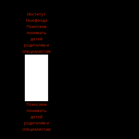
English
Институт
Ньюфелда
Помогаем
понимать
детей
родителям и
специалистам
Помогаем
понимать
детей
родителям и
специалистам