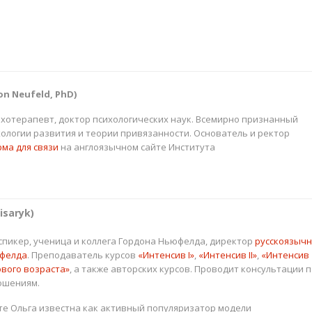
n Neufeld, PhD)
ихотерапевт, доктор психологических наук. Всемирно признанный
хологии развития и теории привязанности. Основатель и ректор
ма для связи
на англоязычном сайте Института
isaryk)
, спикер, ученица и коллега Гордона Ньюфелда, директор
русскоязычн
юфелда
. Преподаватель курсов
«Интенсив I»
,
«Интенсив II»
,
«Интенсив
вого возраста»
, а также авторских курсов. Проводит консультации 
ошениям.
те Ольга известна как активный популяризатор модели