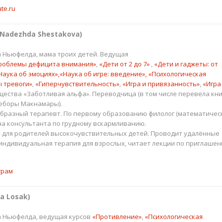
te.ru
Nadezhda Shestakova)
 Ньюфелда, мама троих детей. Ведущая
роблемы дефицита внимания»
,
«Дети от 2 до 7»
,
«Дети и гаджеты: от
Наука об эмоциях»,
«Наука об игре: введение», «Психологическая
 тревоги»
,
«Гиперчувствительность»
,
«Игра и привязанность»
,
«Игра
ества «Заботливая альфа». Переводчица (в том числе перевела кни
Деборы Макнамары).
образный терапевт. По первому образованию филолог (математичес
 на консультанта по грудному вскармливанию.
»
для родителей высокочувствительных детей. Проводит удалённые
индивидуальная терапия для взрослых, читает лекции по приглаше
грам
a Losak)
а Ньюфелда, ведущая курсов
«Противление»
,
«Психологическая